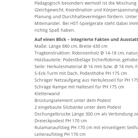
Pädagogisch besonders wertvoll ist die Mischung
Gleichgewicht, Koordination und Körperspannung.
Planung und Durchhaltevermögen fördern. Unter d
Miteinander. Bei HST-Spielgeräte steht dabei im
richtig Spaß haben.
Auf einen Blick – integrierte Fakten und Ausstat
Maße: Länge 880 cm, Breite 430 cm
Tragkonstruktion: Robinienholz Ø 14-18 cm, natur
Holzbauteile: Podestbeläge Eiche/Robinie, gehobelt, 
Seile: Herkulesmaterial Ø 16 mm bzw. Ø 18 mm, F
5-Eck-Turm mit Dach, Podesthöhe PH 175 cm
Schräger Netzaufgang aus Herkulesseil für PH 17
Schräge Rampe mit Halteseil für PH 175 cm
Kletterwand
Brüstungselement unter dem Podest
2 eingebaute Sitzbänke unter dem Podest
Dschungelbrücke Länge 300 cm als Verbindung 
Dreieckpodest PH 170 cm
Rulamanaufstieg PH 170 cm mit einseitigem Seilh
Leiteraufstieg PH 170 cm