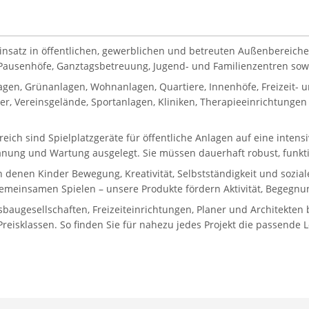
Einsatz in öffentlichen, gewerblichen und betreuten Außenbereiche
, Pausenhöfe, Ganztagsbetreuung, Jugend- und Familienzentren sowie
gen, Grünanlagen, Wohnanlagen, Quartiere, Innenhöfe, Freizeit-
, Vereinsgelände, Sportanlagen, Kliniken, Therapieeinrichtungen 
reich sind Spielplatzgeräte für öffentliche Anlagen auf eine inten
lanung und Wartung ausgelegt. Sie müssen dauerhaft robust, funkti
in denen Kinder Bewegung, Kreativität, Selbstständigkeit und sozi
gemeinsamen Spielen – unsere Produkte fördern Aktivität, Begegnun
gesellschaften, Freizeiteinrichtungen, Planer und Architekten bi
eisklassen. So finden Sie für nahezu jedes Projekt die passende 