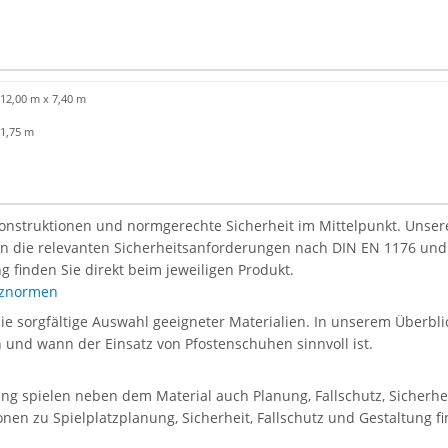
12,00 m x 7,40 m
1,75 m
Konstruktionen und normgerechte Sicherheit im Mittelpunkt. Unsere 
len die relevanten Sicherheitsanforderungen nach DIN EN 1176 und
g finden Sie direkt beim jeweiligen Produkt.
atznormen
die sorgfältige Auswahl geeigneter Materialien. In unserem Überblic
en und wann der Einsatz von Pfostenschuhen sinnvoll ist.
tung spielen neben dem Material auch Planung, Fallschutz, Sicherh
onen zu Spielplatzplanung, Sicherheit, Fallschutz und Gestaltung f