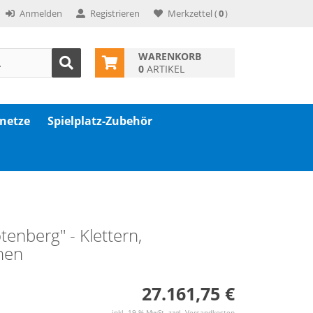
Anmelden
Registrieren
Merkzettel
(
0
)
WARENKORB
0
ARTIKEL
znetze
Spielplatz-Zubehör
tenberg" - Klettern,
hen
27.161,75 €
inkl. 19 % MwSt. zzgl.
Versandkosten