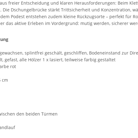
 aus freier Entscheidung und klaren Herausforderungen: Beim Klet
 Die Dschungelbrücke stärkt Trittsicherheit und Konzentration, w
em Podest entstehen zudem kleine Rückzugsorte – perfekt für Roll
mer das aktive Erleben im Vordergrund: mutig werden, sicherer we
tung
gewachsen, splintfrei geschält, geschliffen, Bodeneinstand zur D
gefast, alle Hölzer 1 x lasiert, teilweise farbig gestaltet
arbe rot
5 cm
zwischen den beiden Türmen
andlauf