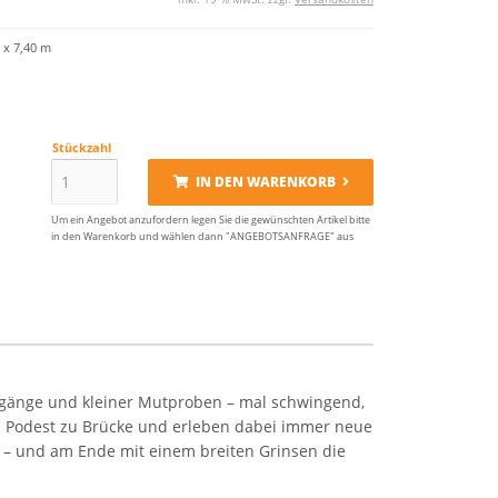
 x 7,40 m
Stückzahl
IN DEN WARENKORB
Um ein Angebot anzufordern legen Sie die gewünschten Artikel bitte
in den Warenkorb und wählen dann "ANGEBOTSANFRAGE" aus
ergänge und kleiner Mutproben – mal schwingend,
on Podest zu Brücke und erleben dabei immer neue
 – und am Ende mit einem breiten Grinsen die