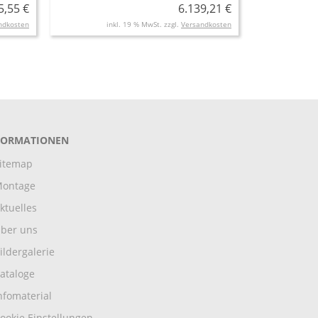
5,55 €
6.139,21 €
ndkosten
inkl. 19 % MwSt. zzgl.
Versandkosten
FORMATIONEN
itemap
ontage
ktuelles
ber uns
ildergalerie
ataloge
nfomaterial
ookie Einstellungen