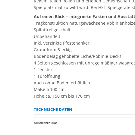
Regeln, teilen Rollen und erleben Gemeinschaft.
Spielplatz mal zu wild wird. Bei HST-Spielgeräte 
Auf einen Blick – integrierte Fakten und Ausstat
Tragkonstruktion naturgewachsene Robinienhölze
Splintfrei geschält
Unbehandelt
Inkl. verzinkte Pfostenanker
Grundform 5-eckig
Bodenbelag gehobelte Eiche/Robinie-Decks
4 Seiten geschlossen mit unregelmäßiger waagre
1 Fenster
1 Türöffnung
Auch ohne Boden erhältlich
Maße ø 100 cm
Höhe ca. 150 cm bis 170 cm
TECHNISCHE DATEN
Mindestraum: