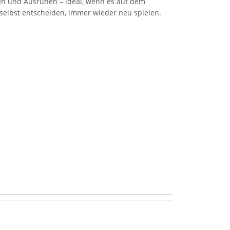
ten und Ausruhen – ideal, wenn es auf dem
, selbst entscheiden, immer wieder neu spielen.