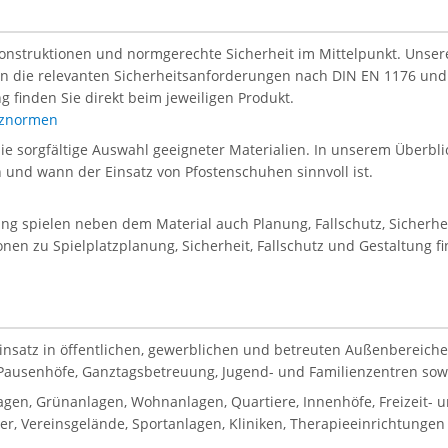
Konstruktionen und normgerechte Sicherheit im Mittelpunkt. Unsere 
len die relevanten Sicherheitsanforderungen nach DIN EN 1176 und
g finden Sie direkt beim jeweiligen Produkt.
atznormen
die sorgfältige Auswahl geeigneter Materialien. In unserem Überblic
en und wann der Einsatz von Pfostenschuhen sinnvoll ist.
tung spielen neben dem Material auch Planung, Fallschutz, Sicherh
onen zu Spielplatzplanung, Sicherheit, Fallschutz und Gestaltung f
Einsatz in öffentlichen, gewerblichen und betreuten Außenbereiche
, Pausenhöfe, Ganztagsbetreuung, Jugend- und Familienzentren sowie
gen, Grünanlagen, Wohnanlagen, Quartiere, Innenhöfe, Freizeit-
, Vereinsgelände, Sportanlagen, Kliniken, Therapieeinrichtungen 