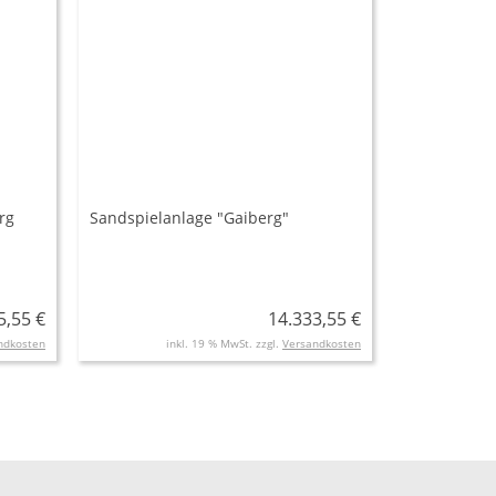
rg
Sandspielanlage "Gaiberg"
5,55 €
14.333,55 €
ndkosten
inkl. 19 % MwSt. zzgl.
Versandkosten