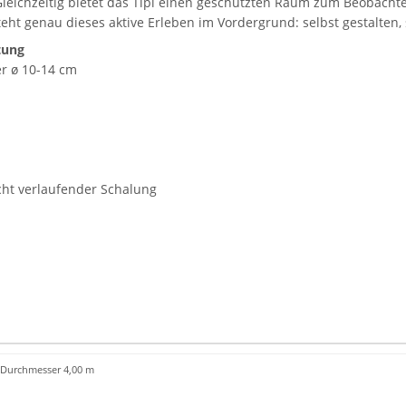
 Gleichzeitig bietet das Tipi einen geschützten Raum zum Beobach
steht genau dieses aktive Erleben im Vordergrund: selbst gestalten
tung
r ø 10-14 cm
cht verlaufender Schalung
Durchmesser 4,00 m