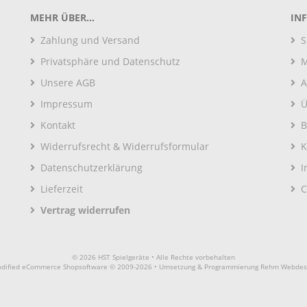
MEHR ÜBER...
IN
Zahlung und Versand
S
Privatsphäre und Datenschutz
M
Unsere AGB
A
Impressum
Ü
Kontakt
B
Widerrufsrecht & Widerrufsformular
K
Datenschutzerklärung
I
Lieferzeit
C
Vertrag widerrufen
© 2026 HST Spielgeräte • Alle Rechte vorbehalten
dified eCommerce Shopsoftware © 2009-2026 • Umsetzung & Programmierung Rehm Webdes