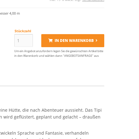
esser 4,00 m
Stückzahl
IN DEN WARENKORB
Um ein Angebot anzufordern legen Sie die gewünschten Artikel bitte
in den Warenkorb und wählen dann "ANGEBOTSANFRAGE" aus
ne Hütte, die nach Abenteuer aussieht. Das Tipi
n wird geflüstert, geplant und gelacht – draußen
ntwickeln Sprache und Fantasie, verhandeln