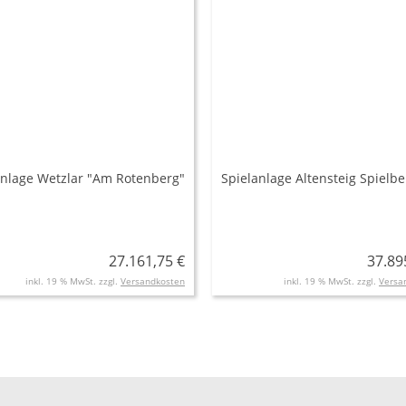
anlage Wetzlar "Am Rotenberg"
Spielanlage Altensteig Spielbe
27.161,75 €
37.89
inkl. 19 % MwSt. zzgl.
Versandkosten
inkl. 19 % MwSt. zzgl.
Versa