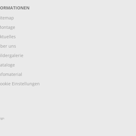
FORMATIONEN
itemap
ontage
ktuelles
ber uns
ildergalerie
ataloge
nfomaterial
ookie Einstellungen
ign