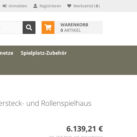
Anmelden
Registrieren
Merkzettel
(
0
)
WARENKORB
0
ARTIKEL
znetze
Spielplatz-Zubehör
Versteck- und Rollenspielhaus
6.139,21 €
inkl. 19 % MwSt. zzgl.
Versandkosten