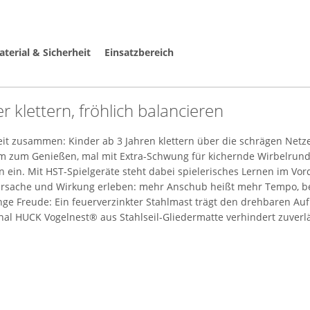
terial & Sicherheit
Einsatzbereich
r klettern, fröhlich balancieren
 zusammen: Kinder ab 3 Jahren klettern über die schrägen Netze h
m zum Genießen, mal mit Extra-Schwung für kichernde Wirbelrunde
ein. Mit HST-Spielgeräte steht dabei spielerisches Lernen im Vor
Ursache und Wirkung erleben: mehr Anschub heißt mehr Tempo, be
nge Freude: Ein feuerverzinkter Stahlmast trägt den drehbaren Auf
inal HUCK Vogelnest® aus Stahlseil-Gliedermatte verhindert zuverlä