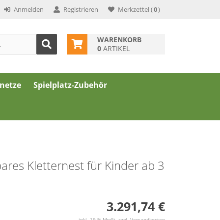
Anmelden
Registrieren
Merkzettel
(
0
)
WARENKORB
0
ARTIKEL
znetze
Spielplatz-Zubehör
ares Kletternest für Kinder ab 3
3.291,74 €
inkl. 19 % MwSt. zzgl.
Versandkosten