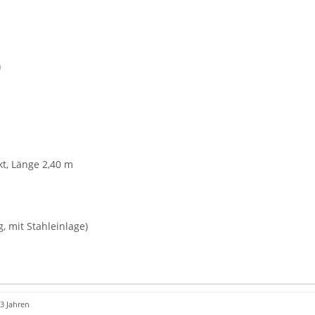
n
kt, Länge 2,40 m
, mit Stahleinlage)
3 Jahren