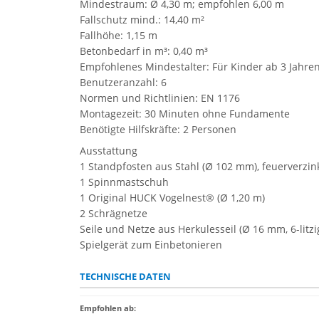
Mindestraum: Ø 4,30 m; empfohlen 6,00 m
Fallschutz mind.: 14,40 m²
Fallhöhe: 1,15 m
Betonbedarf in m³: 0,40 m³
Empfohlenes Mindestalter: Für Kinder ab 3 Jahre
Benutzeranzahl: 6
Normen und Richtlinien: EN 1176
Montagezeit: 30 Minuten ohne Fundamente
Benötigte Hilfskräfte: 2 Personen
Ausstattung
1 Standpfosten aus Stahl (Ø 102 mm), feuerverzin
1 Spinnmastschuh
1 Original HUCK Vogelnest® (Ø 1,20 m)
2 Schrägnetze
Seile und Netze aus Herkulesseil (Ø 16 mm, 6-litzig
Spielgerät zum Einbetonieren
TECHNISCHE DATEN
Empfohlen ab
: