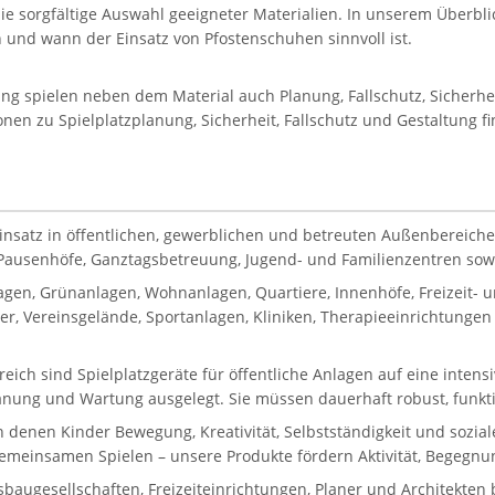
die sorgfältige Auswahl geeigneter Materialien. In unserem Überblic
en und wann der Einsatz von Pfostenschuhen sinnvoll ist.
tung spielen neben dem Material auch Planung, Fallschutz, Sicherh
onen zu Spielplatzplanung, Sicherheit, Fallschutz und Gestaltung f
Einsatz in öffentlichen, gewerblichen und betreuten Außenbereiche
, Pausenhöfe, Ganztagsbetreuung, Jugend- und Familienzentren sowie
gen, Grünanlagen, Wohnanlagen, Quartiere, Innenhöfe, Freizeit-
, Vereinsgelände, Sportanlagen, Kliniken, Therapieeinrichtungen 
reich sind Spielplatzgeräte für öffentliche Anlagen auf eine inten
lanung und Wartung ausgelegt. Sie müssen dauerhaft robust, funkti
in denen Kinder Bewegung, Kreativität, Selbstständigkeit und sozi
gemeinsamen Spielen – unsere Produkte fördern Aktivität, Begegnun
gesellschaften, Freizeiteinrichtungen, Planer und Architekten bi