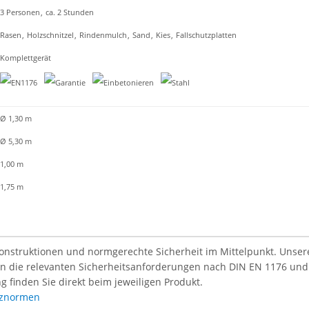
3 Personen
,
ca. 2 Stunden
Rasen
,
Holzschnitzel
,
Rindenmulch
,
Sand
,
Kies
,
Fallschutzplatten
Komplettgerät
Ø 1,30 m
Ø 5,30 m
1,00 m
1,75 m
Konstruktionen und normgerechte Sicherheit im Mittelpunkt. Unsere 
len die relevanten Sicherheitsanforderungen nach DIN EN 1176 und
g finden Sie direkt beim jeweiligen Produkt.
atznormen