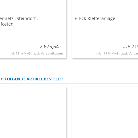
ennetz „Steindorf“,
6-Eck-Kletteranlage
pfosten
2.675,64 €
6.71
ab
inkl. 19 % MwSt. zzgl.
Versandkosten
inkl. 19 % MwSt. zzgl.
Versa
H FOLGENDE ARTIKEL BESTELLT: