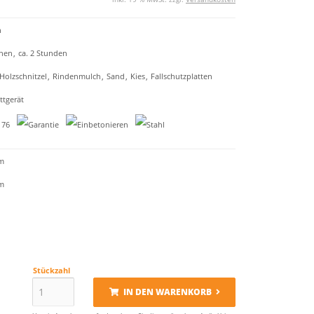
n
onen
,
ca. 2 Stunden
Holzschnitzel
,
Rindenmulch
,
Sand
,
Kies
,
Fallschutzplatten
tgerät
m
m
Stückzahl
IN DEN WARENKORB