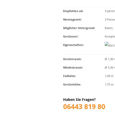
Empfohlen ab
:
3 Jahre
Montagezeit
:
3 Pers
Möglicher Untergrund
:
Rasen
,
Geräteart
:
Komplet
Eigenschaften
:
Geräteraum:
Ø 1,30 
Mindestraum:
Ø 5,30 
Fallhöhe:
1,00 m
Gerätehöhe:
1,75 m
Haben Sie Fragen?
06443 819 80