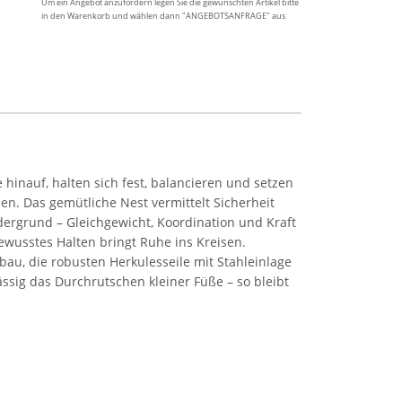
Um ein Angebot anzufordern legen Sie die gewünschten Artikel bitte
in den Warenkorb und wählen dann "ANGEBOTSANFRAGE" aus
inauf, halten sich fest, balancieren und setzen
n. Das gemütliche Nest vermittelt Sicherheit
dergrund – Gleichgewicht, Koordination und Kraft
wusstes Halten bringt Ruhe ins Kreisen.
bau, die robusten Herkulesseile mit Stahleinlage
ssig das Durchrutschen kleiner Füße – so bleibt