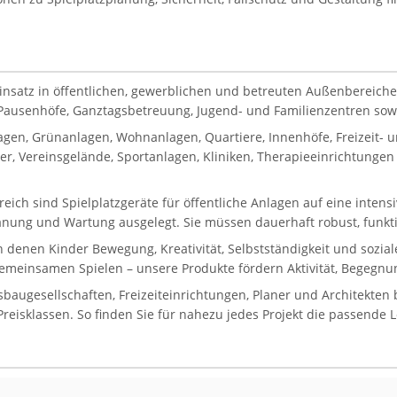
Einsatz in öffentlichen, gewerblichen und betreuten Außenbereiche
, Pausenhöfe, Ganztagsbetreuung, Jugend- und Familienzentren sowie
gen, Grünanlagen, Wohnanlagen, Quartiere, Innenhöfe, Freizeit-
, Vereinsgelände, Sportanlagen, Kliniken, Therapieeinrichtungen 
reich sind Spielplatzgeräte für öffentliche Anlagen auf eine inten
lanung und Wartung ausgelegt. Sie müssen dauerhaft robust, funkti
in denen Kinder Bewegung, Kreativität, Selbstständigkeit und sozi
gemeinsamen Spielen – unsere Produkte fördern Aktivität, Begegnun
gesellschaften, Freizeiteinrichtungen, Planer und Architekten bi
eisklassen. So finden Sie für nahezu jedes Projekt die passende 