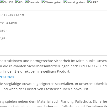
1,41 x 0,60 x 1,87 m
4041 x 3,60 m
0,50 m
1,87 m
Konstruktionen und normgerechte Sicherheit im Mittelpunkt. Unsere 
len die relevanten Sicherheitsanforderungen nach DIN EN 1176 und
g finden Sie direkt beim jeweiligen Produkt.
atznormen
die sorgfältige Auswahl geeigneter Materialien. In unserem Überblic
en und wann der Einsatz von Pfostenschuhen sinnvoll ist.
tung spielen neben dem Material auch Planung, Fallschutz, Sicherh
onen zu Spielplatzplanung, Sicherheit, Fallschutz und Gestaltung f