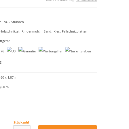
n
n
,
ca. 2 Stunden
Holzschnitzel
,
Rindenmulch
,
Sand
,
Kies
,
Fallschutzplatten
tgerät
,60 x 1,87 m
3,60 m
Stückzahl