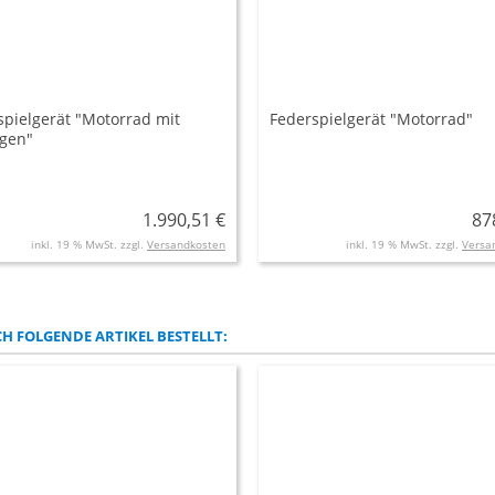
spielgerät "Motorrad mit
Federspielgerät "Motorrad"
gen"
1.990,51 €
87
inkl. 19 % MwSt. zzgl.
Versandkosten
inkl. 19 % MwSt. zzgl.
Versa
H FOLGENDE ARTIKEL BESTELLT: