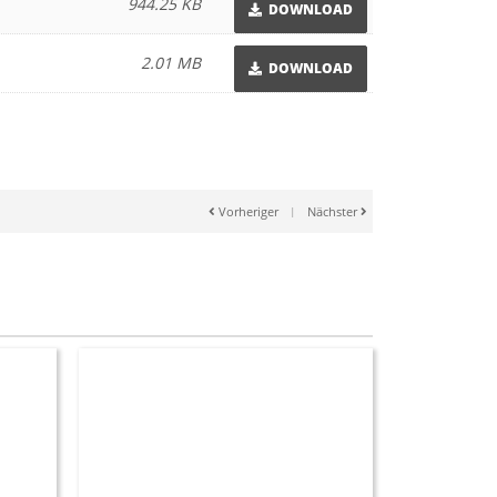
944.25 KB
DOWNLOAD
2.01 MB
DOWNLOAD
Vorheriger
|
Nächster