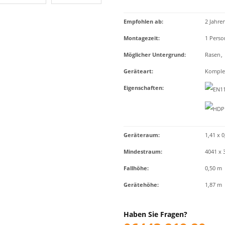
Empfohlen ab
:
2 Jahre
Montagezeit
:
1 Perso
Möglicher Untergrund
:
Rasen
,
Geräteart
:
Komplet
Eigenschaften
:
Geräteraum:
1,41 x 0
Mindestraum:
4041 x 
Fallhöhe:
0,50 m
Gerätehöhe:
1,87 m
Haben Sie Fragen?