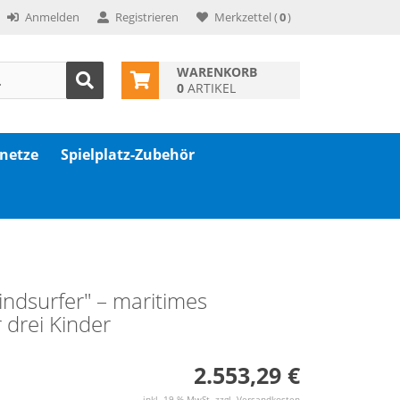
Anmelden
Registrieren
Merkzettel
(
0
)
WARENKORB
0
ARTIKEL
znetze
Spielplatz-Zubehör
indsurfer" – maritimes
 drei Kinder
2.553,29 €
inkl. 19 % MwSt. zzgl.
Versandkosten