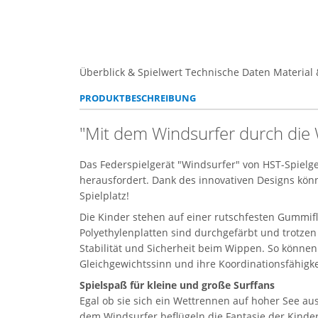
Überblick & Spielwert
Technische Daten
Material 
PRODUKTBESCHREIBUNG
"Mit dem Windsurfer durch die
Das Federspielgerät "Windsurfer" von HST-Spielgerä
herausfordert. Dank des innovativen Designs könn
Spielplatz!
Die Kinder stehen auf einer rutschfesten Gummifl
Polyethylenplatten sind durchgefärbt und trotze
Stabilität und Sicherheit beim Wippen. So können
Gleichgewichtssinn und ihre Koordinationsfähigke
Spielspaß für kleine und große Surffans
Egal ob sie sich ein Wettrennen auf hoher See a
dem Windsurfer beflügeln die Fantasie der Kinde