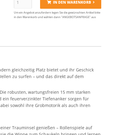
IN DEN WARENKORB
Um ein Angebot anzufordern legen Sie die gewünschten Artikel bitte
in den Warenkorb und wählen dann "ANGEBOTSANFRAGE" aus
dern gleichzeitig Platz bietet und ihr Geschick
Wellen zu surfen – und das direkt auf dem
. Die robusten, wartungsfreien 15 mm starken
ein feuerverzinkter Tiefenanker sorgen für
dabei sowohl ihre Grobmotorik als auch ihren
einer Trauminsel genießen – Rollenspiele auf
e sie die Wippe zum Schaukeln bringen und lernen