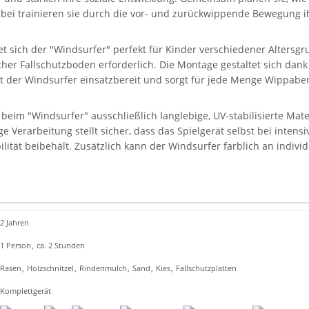
abei trainieren sie durch die vor- und zurückwippende Bewegung 
t sich der "Windsurfer" perfekt für Kinder verschiedener Altersg
cher Fallschutzboden erforderlich. Die Montage gestaltet sich dank
st der Windsurfer einsatzbereit und sorgt für jede Menge Wippabe
eim "Windsurfer" ausschließlich langlebige, UV-stabilisierte Mate
ge Verarbeitung stellt sicher, dass das Spielgerät selbst bei inten
lität beibehält. Zusätzlich kann der Windsurfer farblich an indivi
2 Jahren
1 Person
,
ca. 2 Stunden
Rasen
,
Holzschnitzel
,
Rindenmulch
,
Sand
,
Kies
,
Fallschutzplatten
Komplettgerät