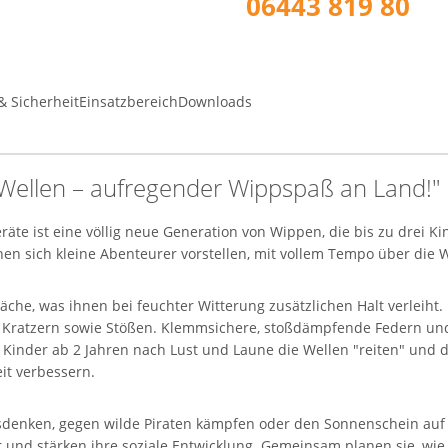
06443 819 80
& Sicherheit
Einsatzbereich
Downloads
 Wellen – aufregender Wippspaß an Land!"
te ist eine völlig neue Generation von Wippen, die bis zu drei Kin
en sich kleine Abenteurer vorstellen, mit vollem Tempo über die 
äche, was ihnen bei feuchter Witterung zusätzlichen Halt verleiht
n Kratzern sowie Stößen. Klemmsichere, stoßdämpfende Federn und 
 Kinder ab 2 Jahren nach Lust und Laune die Wellen "reiten" und 
it verbessern.
usdenken, gegen wilde Piraten kämpfen oder den Sonnenschein auf 
r und stärken ihre soziale Entwicklung. Gemeinsam planen sie, wi