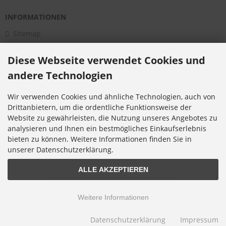
INFORMATIONEN
Sitemap
Montage
Diese Webseite verwendet Cookies und
Aktuelles
andere Technologien
Über uns
Bildergalerie
Wir verwenden Cookies und ähnliche Technologien, auch von
Drittanbietern, um die ordentliche Funktionsweise der
Kataloge
Website zu gewährleisten, die Nutzung unseres Angebotes zu
Infomaterial
analysieren und Ihnen ein bestmögliches Einkaufserlebnis
bieten zu können. Weitere Informationen finden Sie in
Cookie Einstellungen
unserer Datenschutzerklärung.
ALLE AKZEPTIEREN
© 2026 HST Spielgeräte • Alle Rechte vorbehalten
modified eCommerce Shopsoftware © 2009-2026 • Umsetzung & Programmierung Rehm
Webdesign
Weitere Informationen
Datenschutzerklärung
Impressum