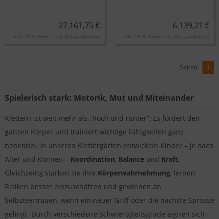
27.161,75 €
6.139,21 €
inkl. 19 % MwSt. zzgl.
Versandkosten
inkl. 19 % MwSt. zzgl.
Versandkosten
Seiten:
1
Spielerisch stark: Motorik, Mut und Miteinander
Klettern ist weit mehr als „hoch und runter“: Es fordert den
ganzen Körper und trainiert wichtige Fähigkeiten ganz
nebenbei. In unseren Klettergärten entwickeln Kinder – je nach
Alter und Können –
Koordination
,
Balance
und
Kraft
.
Gleichzeitig stärken sie ihre
Körperwahrnehmung
, lernen
Risiken besser einzuschätzen und gewinnen an
Selbstvertrauen, wenn ein neuer Griff oder die nächste Sprosse
gelingt. Durch verschiedene Schwierigkeitsgrade eignen sich