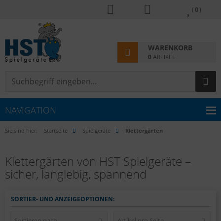
(
0
)
WARENKORB
0
ARTIKEL
NAVIGATION
Sie sind hier:
Startseite
Spielgeräte
Klettergärten
Klettergärten von HST Spielgeräte –
sicher, langlebig, spannend
SORTIER- UND ANZEIGEOPTIONEN:
Sortieren nach ...
Artikel pro Seite