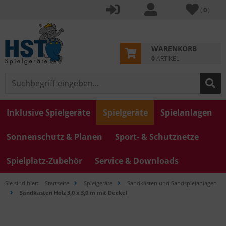
(
0
)
WARENKORB
0
ARTIKEL
Inklusive Spielgeräte
Spielgeräte
Spielanlagen
Sonnenschutz & Planen
Sport- & Schutznetze
Spielplatz-Zubehör
Service & Downloads
Sie sind hier:
Startseite
Spielgeräte
Sandkästen und Sandspielanlagen
Sandkasten Holz 3,0 x 3,0 m mit Deckel