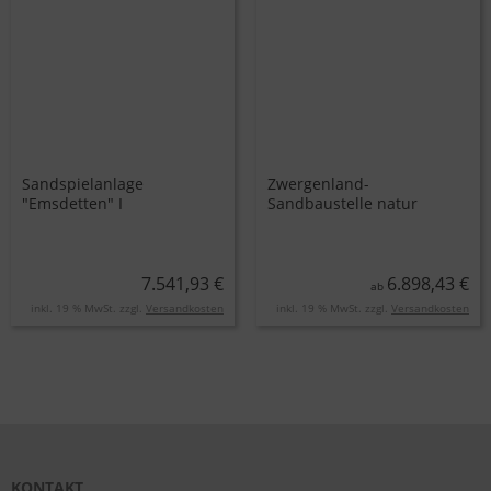
Sandspielanlage
Zwergenland-
"Emsdetten" I
Sandbaustelle natur
7.541,93 €
6.898,43 €
ab
inkl. 19 % MwSt. zzgl.
Versandkosten
inkl. 19 % MwSt. zzgl.
Versandkosten
KONTAKT