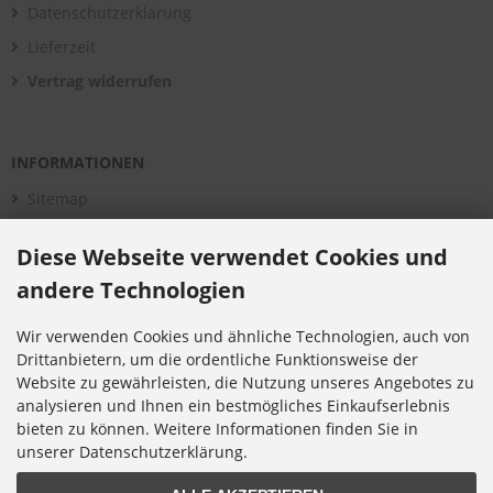
Datenschutzerklärung
Lieferzeit
Vertrag widerrufen
INFORMATIONEN
Sitemap
Montage
Diese Webseite verwendet Cookies und
Aktuelles
andere Technologien
Über uns
Bildergalerie
Wir verwenden Cookies und ähnliche Technologien, auch von
Drittanbietern, um die ordentliche Funktionsweise der
Kataloge
Website zu gewährleisten, die Nutzung unseres Angebotes zu
Infomaterial
analysieren und Ihnen ein bestmögliches Einkaufserlebnis
bieten zu können. Weitere Informationen finden Sie in
Cookie Einstellungen
unserer Datenschutzerklärung.