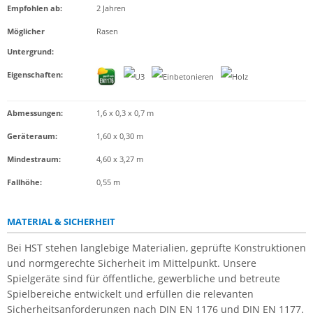
Empfohlen ab
:
2 Jahren
Möglicher
Rasen
Untergrund
:
Eigenschaften
:
Abmessungen:
1,6 x 0,3 x 0,7 m
Geräteraum:
1,60 x 0,30 m
Mindestraum:
4,60 x 3,27 m
Fallhöhe:
0,55 m
MATERIAL & SICHERHEIT
Bei HST stehen langlebige Materialien, geprüfte Konstruktionen
und normgerechte Sicherheit im Mittelpunkt. Unsere
Spielgeräte sind für öffentliche, gewerbliche und betreute
Spielbereiche entwickelt und erfüllen die relevanten
Sicherheitsanforderungen nach DIN EN 1176 und DIN EN 1177.