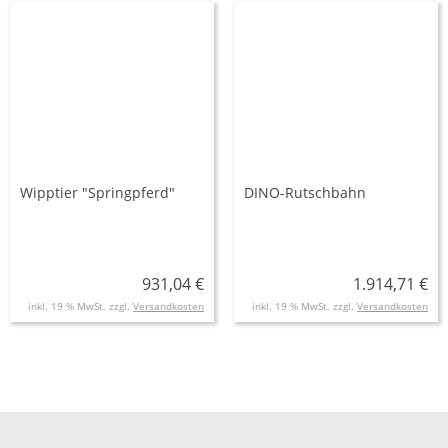
Wipptier "Springpferd"
DINO-Rutschbahn
931,04 €
1.914,71 €
inkl. 19 % MwSt. zzgl.
Versandkosten
inkl. 19 % MwSt. zzgl.
Versandkosten