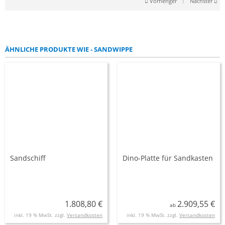
Vorheriger
|
Nächster
ÄHNLICHE PRODUKTE WIE - SANDWIPPE
Sandschiff
Dino-Platte für Sandkasten
1.808,80 €
2.909,55 €
ab
inkl. 19 % MwSt. zzgl.
Versandkosten
inkl. 19 % MwSt. zzgl.
Versandkosten