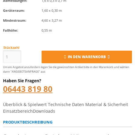
Abmessungen:
1,6 x 0,3 x 0,7 m
Geräteraum:
1,60 x 0,30 m
Mindestraum:
4,60 x 3,27 m
Fallhöhe:
0,55 m
Stückzahl
IN DEN WARENKORB
Um ein Angebot anzufordern legen Sie die gewünschten Artikel bitte in den Warenkorb und wählen
dann "ANGEBOTSANFRAGE" aus
Haben Sie Fragen?
06443 819 80
Überblick & Spielwert
Technische Daten
Material & Sicherheit
Einsatzbereich
Downloads
PRODUKTBESCHREIBUNG