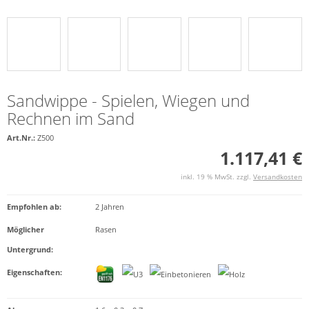
Sandwippe - Spielen, Wiegen und
Rechnen im Sand
Art.Nr.:
Z500
1.117,41 €
inkl. 19 % MwSt. zzgl.
Versandkosten
Empfohlen ab
:
2 Jahren
Möglicher
Rasen
Untergrund
:
Eigenschaften
: