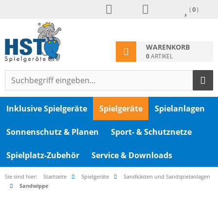
(
0
)
WARENKORB
0
ARTIKEL
Inklusive Spielgeräte
Spielgeräte
Spielanlagen
Sonnenschutz & Planen
Sport- & Schutznetze
Spielplatz-Zubehör
Service & Downloads
Sie sind hier:
Startseite
Spielgeräte
Sandkästen und Sandspielanlagen
Sandwippe