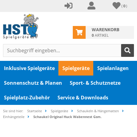
(
0
)
WARENKORB
0
ARTIKEL
Inklusive Spielgeräte
Spielgeräte
Spielanlagen
Sonnenschutz & Planen
Sport- & Schutznetze
Spielplatz-Zubehör
Service & Downloads
Sie sind hier:
Startseite
Spielgeräte
Schaukeln & Hängematten
Einhängeteile
Schaukel Original Huck Wabennest Gsm.