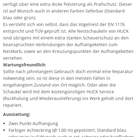
verfügt über eine extra dicke Polsterung als Prallschutz. Dieser
ist auf Wunsch auch in anderen Farben lieferbar (Standard
blau oder grün).
Es versteht sich von selbst, dass das Vogelnest der EN 1176
entspricht und TÜV-geprüft ist. Alle Nestschaukeln von HUCK
sind übrigens mit einem extra starken Scheuerschutz an den
beanspruchten Verbindungen der Aufhängeketten zum
Nestkorb, sowie an den Kreuzungspunkten der Aufhängeketten
versehen.
Wartungsfreundlich:
Sollte nach jahrelangem Gebrauch doch einmal eine Reparatur
notwendig sein, so ist diese in den meisten Fällen in
eingehängtem Zustand von Ort möglich. Oder aber die
Schaukel wird mit dem kostengünstigen HUCK Service
(Rückholung und Wiederauslieferung) ins Werk geholt und dort
repariert.
Ausstattung:
Zwei-Punkt-Aufhängung
Farbiger Achteckring (Ø 1,00 m) gepolstert, Standard blau
oder grün (auf Wunsch auch in rot, schwarz oder hanffarben