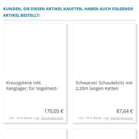
KUNDEN, DIE DIESEN ARTIKEL KAUFTEN, HABEN AUCH FOLGENDE
ARTIKEL BESTELLT:
Kreuzgelenk inkl.
Schwarzer Schaukelsitz mit
Fanglager, für Vogelnest-
2,20m langen Ketten
Schaukel
170,05 €
87,64 €
inkl. 19 % MwSt. zzgl.
Versandkosten
inkl. 19 % MwSt. zzgl.
Versandkosten