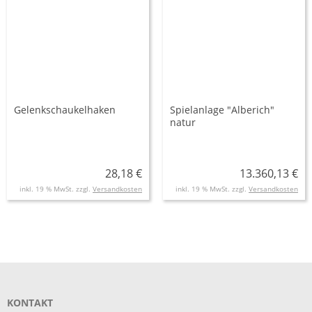
Gelenkschaukelhaken
Spielanlage "Alberich"
natur
28,18 €
13.360,13 €
inkl. 19 % MwSt. zzgl.
Versandkosten
inkl. 19 % MwSt. zzgl.
Versandkosten
KONTAKT