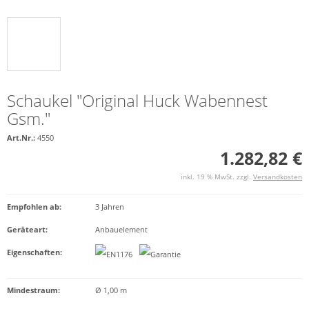
Schaukel "Original Huck Wabennest
Gsm."
Art.Nr.:
4550
1.282,82 €
inkl. 19 % MwSt. zzgl.
Versandkosten
Empfohlen ab
:
3 Jahren
Geräteart
:
Anbauelement
Eigenschaften
:
Mindestraum:
Ø 1,00 m