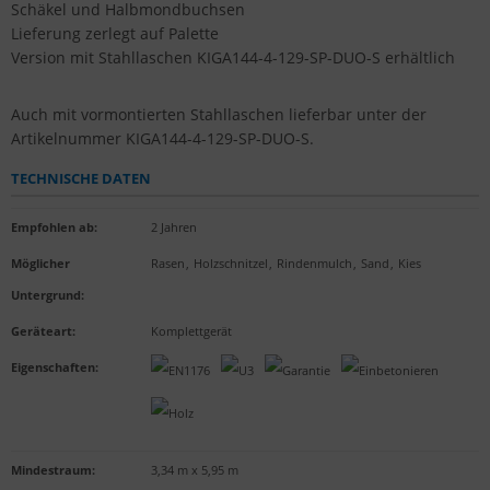
Schäkel und Halbmondbuchsen
Lieferung zerlegt auf Palette
Version mit Stahllaschen KIGA144-4-129-SP-DUO-S erhältlich
Auch mit vormontierten Stahllaschen lieferbar unter der
Artikelnummer KIGA144-4-129-SP-DUO-S.
TECHNISCHE DATEN
Empfohlen ab
:
2 Jahren
Möglicher
Rasen
,
Holzschnitzel
,
Rindenmulch
,
Sand
,
Kies
Untergrund
:
Geräteart
:
Komplettgerät
Eigenschaften
:
Mindestraum:
3,34 m x 5,95 m