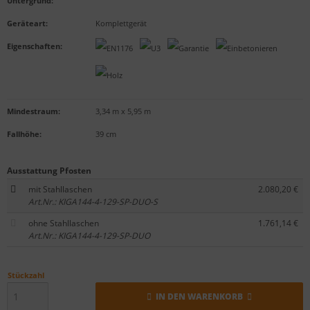
Untergrund
:
Geräteart
:
Komplettgerät
Eigenschaften
:
Mindestraum:
3,34 m x 5,95 m
Fallhöhe:
39 cm
Ausstattung Pfosten
mit Stahllaschen
2.080,20 €
Art.Nr.: KIGA144-4-129-SP-DUO-S
ohne Stahllaschen
1.761,14 €
Art.Nr.: KIGA144-4-129-SP-DUO
Stückzahl
IN DEN WARENKORB