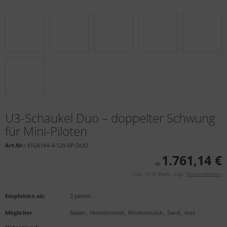
U3-Schaukel Duo – doppelter Schwung
für Mini-Piloten
Art.Nr.:
KIGA144-4-129-SP-DUO
1.761,14 €
ab
inkl. 19 % MwSt. zzgl.
Versandkosten
Empfohlen ab
:
2 Jahren
Möglicher
Rasen
,
Holzschnitzel
,
Rindenmulch
,
Sand
,
Kies