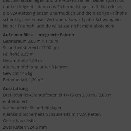
Bauchschaukel legen und die Wolken zählen. Dabei spürst du
nur Leichtigkeit – denn das Sicherheitslager rollt flüsterleise,
die V2A-Ketten glänzen unermüdlich und die niedrige Fallhöhe
schenkt grenzenloses Vertrauen. So wird jeder Schwung ein
kleiner Triumph, und du willst gar nicht mehr absteigen!
Auf einen Blick – integrierte Fakten
Geräteraum 3,00 m × 1,49 m
Sicherheitsbereich 17,00 qm
Fallhöhe 0,39 m
Gesamthöhe 1,49 m
Altersempfehlung unter 3 Jahren
Gewicht 145 kg
Betonbedarf 1,20 m³
Ausstattung
Drei Robinien-Standpfosten Ø 14-16 cm 2,00 m / 3,00 m
einbetoniert
Vormontierte Sicherheitslager
Kleinkind-Sicherheits-Schaukelsitz mit V2A-Ketten
Gurtschaukelsitz
Zwei Ketten V2A 6 mm