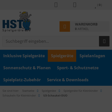
(
0
)
WARENKORB
0
ARTIKEL
Inklusive Spielgeräte
Spielgeräte
Spielanlagen
Sonnenschutz & Planen
Sport- & Schutznetze
Spielplatz-Zubehör
Service & Downloads
Sie sind hier:
Startseite
Spielgeräte
Spielgeräte für Kleinkinder
Schaukeln für Kleinkinder
U3-Schaukel-DUO