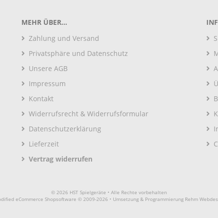
MEHR ÜBER...
IN
Zahlung und Versand
S
Privatsphäre und Datenschutz
M
Unsere AGB
A
Impressum
Ü
Kontakt
B
Widerrufsrecht & Widerrufsformular
K
Datenschutzerklärung
I
Lieferzeit
C
Vertrag widerrufen
© 2026 HST Spielgeräte • Alle Rechte vorbehalten
dified eCommerce Shopsoftware © 2009-2026 • Umsetzung & Programmierung Rehm Webdes