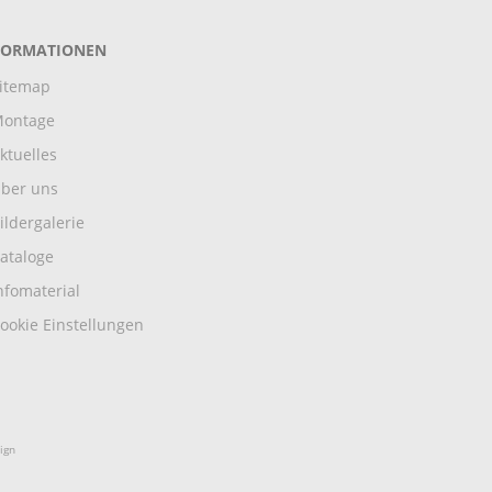
FORMATIONEN
itemap
ontage
ktuelles
ber uns
ildergalerie
ataloge
nfomaterial
ookie Einstellungen
ign