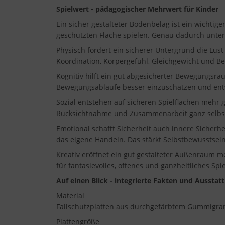
Spielwert - pädagogischer Mehrwert für Kinder
Ein sicher gestalteter Bodenbelag ist ein wichtige
geschützten Fläche spielen. Genau dadurch unterst
Physisch fördert ein sicherer Untergrund die Lus
Koordination, Körpergefühl, Gleichgewicht und Bew
Kognitiv hilft ein gut abgesicherter Bewegungsr
Bewegungsabläufe besser einzuschätzen und entw
Sozial entstehen auf sicheren Spielflächen mehr
Rücksichtnahme und Zusammenarbeit ganz selbstv
Emotional schafft Sicherheit auch innere Sicherh
das eigene Handeln. Das stärkt Selbstbewusstsein
Kreativ eröffnet ein gut gestalteter Außenraum m
für fantasievolles, offenes und ganzheitliches Spie
Auf einen Blick - integrierte Fakten und Ausstat
Material
Fallschutzplatten aus durchgefärbtem Gummigra
Plattengröße