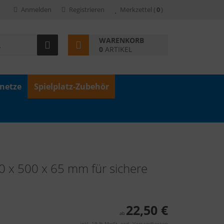
Anmelden
Registrieren
Merkzettel
(
0
)
WARENKORB
0
ARTIKEL
znetze
Spielplatz-Zubehör
00 x 500 x 65 mm für sichere
22,50 €
ab
inkl. 19 % MwSt. zzgl.
Versandkosten