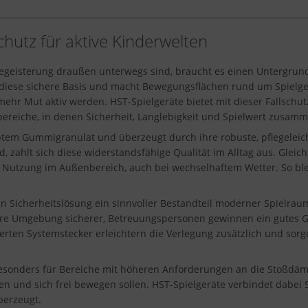
chutz für aktive Kinderwelten
Begeisterung draußen unterwegs sind, braucht es einen Untergrund
 diese sichere Basis und macht Bewegungsflächen rund um Spielger
mehr Mut aktiv werden. HST-Spielgeräte bietet mit dieser Fallschut
bereiche, in denen Sicherheit, Langlebigkeit und Spielwert zusam
rbtem Gummigranulat und überzeugt durch ihre robuste, pflegele
, zahlt sich diese widerstandsfähige Qualität im Alltag aus. Gleich
e Nutzung im Außenbereich, auch bei wechselhaftem Wetter. So ble
en Sicherheitslösung ein sinnvoller Bestandteil moderner Spielraum
ihre Umgebung sicherer, Betreuungspersonen gewinnen ein gutes Ge
erten Systemstecker erleichtern die Verlegung zusätzlich und sorg
besonders für Bereiche mit höheren Anforderungen an die Stoßdämpf
len und sich frei bewegen sollen. HST-Spielgeräte verbindet dabei 
überzeugt.