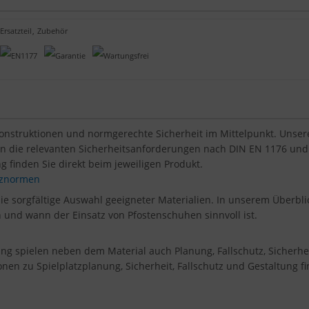
Ersatzteil
,
Zubehör
Konstruktionen und normgerechte Sicherheit im Mittelpunkt. Unsere 
len die relevanten Sicherheitsanforderungen nach DIN EN 1176 und
g finden Sie direkt beim jeweiligen Produkt.
atznormen
die sorgfältige Auswahl geeigneter Materialien. In unserem Überblic
en und wann der Einsatz von Pfostenschuhen sinnvoll ist.
tung spielen neben dem Material auch Planung, Fallschutz, Sicherh
onen zu Spielplatzplanung, Sicherheit, Fallschutz und Gestaltung f