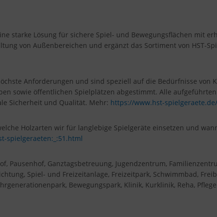
 eine starke Lösung für sichere Spiel- und Bewegungsflächen mit er
tung von Außenbereichen und ergänzt das Sortiment von HST-Spielg
 höchste Anforderungen und sind speziell auf die Bedürfnisse von
ben sowie öffentlichen Spielplätzen abgestimmt. Alle aufgeführt
e Sicherheit und Qualität. Mehr:
https://www.hst-spielgeraete.de
lche Holzarten wir für langlebige Spielgeräte einsetzen und wann 
st-spielgeraeten:_:51.html
hulhof, Pausenhof, Ganztagsbetreuung, Jugendzentrum, Familienzent
chtung, Spiel- und Freizeitanlage, Freizeitpark, Schwimmbad, Freib
rgenerationenpark, Bewegungspark, Klinik, Kurklinik, Reha, Pflege