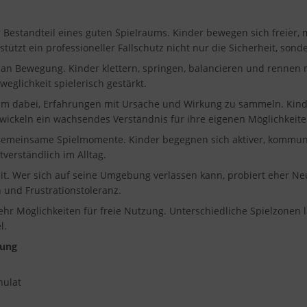
r Bestandteil eines guten Spielraums. Kinder bewegen sich freier, m
ützt ein professioneller Fallschutz nicht nur die Sicherheit, sond
t an Bewegung. Kinder klettern, springen, balancieren und rennen
eglichkeit spielerisch gestärkt.
aum dabei, Erfahrungen mit Ursache und Wirkung zu sammeln. Kin
ickeln ein wachsendes Verständnis für ihre eigenen Möglichkeite
 gemeinsame Spielmomente. Kinder begegnen sich aktiver, kommuni
erständlich im Alltag.
eit. Wer sich auf seine Umgebung verlassen kann, probiert eher Neu
 und Frustrationstoleranz.
ehr Möglichkeiten für freie Nutzung. Unterschiedliche Spielzonen 
l.
tung
nulat