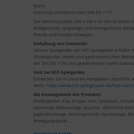
Norm
Fallschutz zertifiziert nach DIN EN 1177
Die Fallschutzplatte 500 x 500 x 65 mm ist damit
kindgerechte, langlebige und normgerechte Gestal
Freude und Energie bewegen.
Einhaltung von Standards:
Unsere Spielgeräte von HST-Spielgeräte erfüllen
Kindergärten, Hotels und gastronomischen Betrie
der DIN EN 1176 und gewährleisten somit maximal
Holz bei HST-Spielgeräte:
Entdecken Sie in unserem kompakten Überblick, we
Mehr:
https://www.hst-spielgeraete.de/holz-bei-h
Die Einsatzgebiete des Produkts:
Kindergarten, Kita, Krippe, Hort, Spielplatz, Sc
Gemeinde, Wohnanlage, Quartier, öffentliche Einri
Jugendherberge, Vereinsgelände, Sportanlage, Meh
Bewegungsparks ...