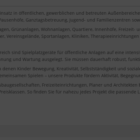
Einsatz in öffentlichen, gewerblichen und betreuten Außenbereiche
, Pausenhöfe, Ganztagsbetreuung, Jugend- und Familienzentren sowie
gen, Grünanlagen, Wohnanlagen, Quartiere, Innenhöfe, Freizeit-
, Vereinsgelände, Sportanlagen, Kliniken, Therapieeinrichtungen 
reich sind Spielplatzgeräte für öffentliche Anlagen auf eine inten
lanung und Wartung ausgelegt. Sie müssen dauerhaft robust, funkti
in denen Kinder Bewegung, Kreativität, Selbstständigkeit und sozi
gemeinsamen Spielen – unsere Produkte fördern Aktivität, Begegnun
gesellschaften, Freizeiteinrichtungen, Planer und Architekten bi
eisklassen. So finden Sie für nahezu jedes Projekt die passende 