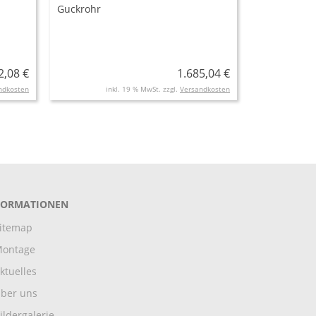
Guckrohr
2,08 €
1.685,04 €
ndkosten
inkl. 19 % MwSt. zzgl.
Versandkosten
FORMATIONEN
itemap
ontage
ktuelles
ber uns
ildergalerie