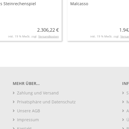
s Steinrechenspiel
Malcasso
2.306,22 €
1.94
inkl. 19 % MwSt. zzgl.
Versandkosten
inkl. 19 % MwSt. zzgl.
Versa
MEHR ÜBER...
IN
Zahlung und Versand
S
Privatsphäre und Datenschutz
M
Unsere AGB
A
Impressum
Ü
Kontakt
B