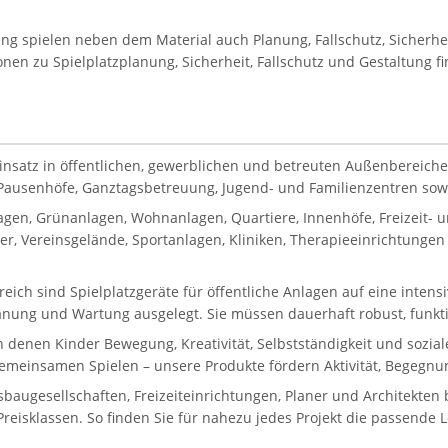
tung spielen neben dem Material auch Planung, Fallschutz, Sicherh
onen zu Spielplatzplanung, Sicherheit, Fallschutz und Gestaltung f
Einsatz in öffentlichen, gewerblichen und betreuten Außenbereiche
, Pausenhöfe, Ganztagsbetreuung, Jugend- und Familienzentren sowie
gen, Grünanlagen, Wohnanlagen, Quartiere, Innenhöfe, Freizeit-
, Vereinsgelände, Sportanlagen, Kliniken, Therapieeinrichtungen 
reich sind Spielplatzgeräte für öffentliche Anlagen auf eine inten
lanung und Wartung ausgelegt. Sie müssen dauerhaft robust, funkti
in denen Kinder Bewegung, Kreativität, Selbstständigkeit und sozi
gemeinsamen Spielen – unsere Produkte fördern Aktivität, Begegnun
gesellschaften, Freizeiteinrichtungen, Planer und Architekten bi
eisklassen. So finden Sie für nahezu jedes Projekt die passende 