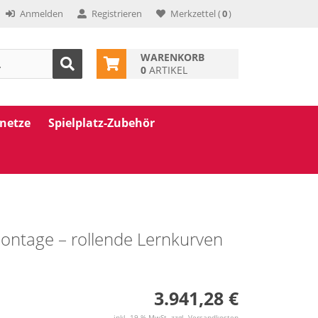
Anmelden
Registrieren
Merkzettel
(
0
)
WARENKORB
0
ARTIKEL
znetze
Spielplatz-Zubehör
ntage – rollende Lernkurven
3.941,28 €
inkl. 19 % MwSt. zzgl.
Versandkosten