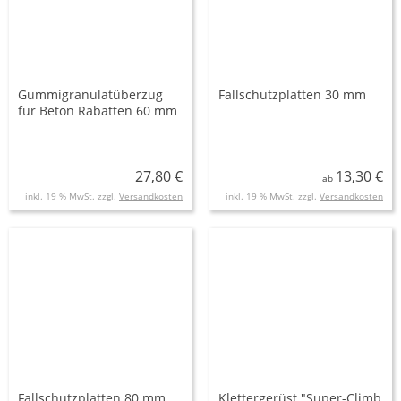
Gummigranulatüberzug
Fallschutzplatten 30 mm
für Beton Rabatten 60 mm
27,80 €
13,30 €
ab
inkl. 19 % MwSt. zzgl.
Versandkosten
inkl. 19 % MwSt. zzgl.
Versandkosten
Fallschutzplatten 80 mm
Klettergerüst "Super-Climb