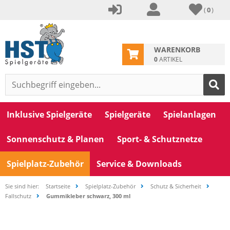
(
0
)
WARENKORB
0
ARTIKEL
Inklusive Spielgeräte
Spielgeräte
Spielanlagen
Sonnenschutz & Planen
Sport- & Schutznetze
Spielplatz-Zubehör
Service & Downloads
Sie sind hier:
Startseite
Spielplatz-Zubehör
Schutz & Sicherheit
Fallschutz
Gummikleber schwarz, 300 ml