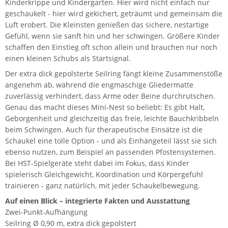
Kinderkrippe und Kindergarten. Hier wird nicht einfach nur
geschaukelt - hier wird gekichert, geträumt und gemeinsam die
Luft erobert. Die Kleinsten genießen das sichere, nestartige
Gefühl, wenn sie sanft hin und her schwingen. Größere Kinder
schaffen den Einstieg oft schon allein und brauchen nur noch
einen kleinen Schubs als Startsignal.
Der extra dick gepolsterte Seilring fängt kleine Zusammenstöße
angenehm ab, während die engmaschige Gliedermatte
zuverlässig verhindert, dass Arme oder Beine durchrutschen.
Genau das macht dieses Mini-Nest so beliebt: Es gibt Halt,
Geborgenheit und gleichzeitig das freie, leichte Bauchkribbeln
beim Schwingen. Auch für therapeutische Einsätze ist die
Schaukel eine tolle Option - und als Einhängeteil lässt sie sich
ebenso nutzen, zum Beispiel an passenden Pfostensystemen.
Bei HST-Spielgeräte steht dabei im Fokus, dass Kinder
spielerisch Gleichgewicht, Koordination und Körpergefühl
trainieren - ganz natürlich, mit jeder Schaukelbewegung.
Auf einen Blick – integrierte Fakten und Ausstattung
Zwei-Punkt-Aufhängung
Seilring Ø 0,90 m, extra dick gepolstert