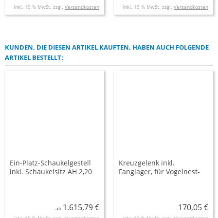
inkl. 19 % MwSt. zzgl.
Versandkosten
inkl. 19 % MwSt. zzgl.
Versandkosten
KUNDEN, DIE DIESEN ARTIKEL KAUFTEN, HABEN AUCH FOLGENDE
ARTIKEL BESTELLT:
Ein-Platz-Schaukelgestell
Kreuzgelenk inkl.
inkl. Schaukelsitz AH 2,20
Fanglager, für Vogelnest-
m und 2,50 m
Schaukel
1.615,79 €
170,05 €
ab