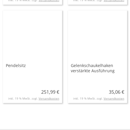
inkl. 19 % MwSt. zzgl.
Versandkosten
inkl. 19 % MwSt. zzgl.
Versandkosten
Pendelsitz
Gelenkschaukelhaken
verstärkte Ausführung
251,99 €
35,06 €
inkl. 19 % MwSt. zzgl.
Versandkosten
inkl. 19 % MwSt. zzgl.
Versandkosten