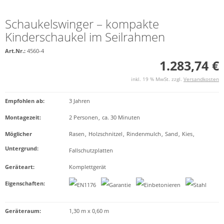
Schaukelswinger – kompakte
Kinderschaukel im Seilrahmen
Art.Nr.:
4560-4
1.283,74 €
inkl. 19 % MwSt. zzgl.
Versandkosten
Empfohlen ab
:
3 Jahren
Montagezeit
:
2 Personen
,
ca. 30 Minuten
Möglicher
Rasen
,
Holzschnitzel
,
Rindenmulch
,
Sand
,
Kies
,
Untergrund
:
Fallschutzplatten
Geräteart
:
Komplettgerät
Eigenschaften
:
Geräteraum:
1,30 m x 0,60 m