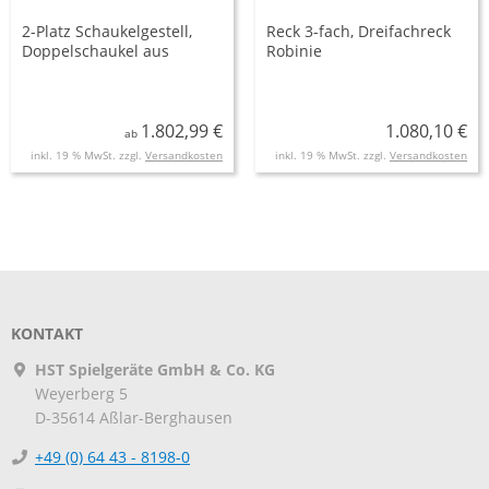
2-Platz Schaukelgestell,
Reck 3-fach, Dreifachreck
Doppelschaukel aus
Robinie
Robinie inkl. 2
Sicherheitsschaukelsitzen
AH 2,20 m, AH 2,50 m
1.802,99 €
1.080,10 €
ab
inkl. 19 % MwSt. zzgl.
Versandkosten
inkl. 19 % MwSt. zzgl.
Versandkosten
KONTAKT
HST Spielgeräte GmbH & Co. KG
Weyerberg 5
D-35614
Aßlar-Berghausen
+49 (0) 64 43 - 8198-0