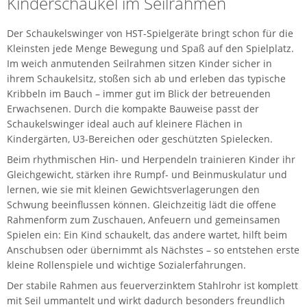
Kinderschaukel im Seilrahmen
Der Schaukelswinger von HST-Spielgeräte bringt schon für die
Kleinsten jede Menge Bewegung und Spaß auf den Spielplatz.
Im weich anmutenden Seilrahmen sitzen Kinder sicher in
ihrem Schaukelsitz, stoßen sich ab und erleben das typische
Kribbeln im Bauch – immer gut im Blick der betreuenden
Erwachsenen. Durch die kompakte Bauweise passt der
Schaukelswinger ideal auch auf kleinere Flächen in
Kindergärten, U3-Bereichen oder geschützten Spielecken.
Beim rhythmischen Hin- und Herpendeln trainieren Kinder ihr
Gleichgewicht, stärken ihre Rumpf- und Beinmuskulatur und
lernen, wie sie mit kleinen Gewichtsverlagerungen den
Schwung beeinflussen können. Gleichzeitig lädt die offene
Rahmenform zum Zuschauen, Anfeuern und gemeinsamen
Spielen ein: Ein Kind schaukelt, das andere wartet, hilft beim
Anschubsen oder übernimmt als Nächstes – so entstehen erste
kleine Rollenspiele und wichtige Sozialerfahrungen.
Der stabile Rahmen aus feuerverzinktem Stahlrohr ist komplett
mit Seil ummantelt und wirkt dadurch besonders freundlich