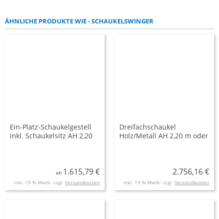
ÄHNLICHE PRODUKTE WIE - SCHAUKELSWINGER
Ein-Platz-Schaukelgestell
Dreifachschaukel
inkl. Schaukelsitz AH 2,20
Holz/Metall AH 2,20 m oder
m und 2,50 m
2,60 m inkl. Schaukelsitzen
1.615,79 €
2.756,16 €
ab
inkl. 19 % MwSt. zzgl.
Versandkosten
inkl. 19 % MwSt. zzgl.
Versandkosten