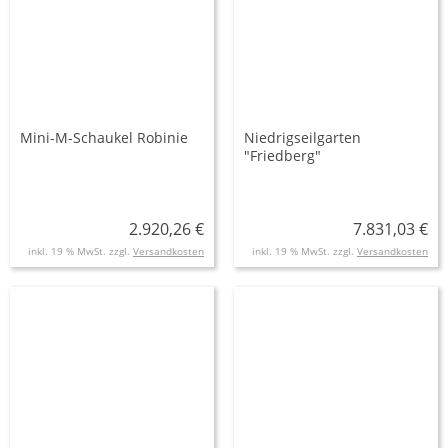
Mini-M-Schaukel Robinie
Niedrigseilgarten
"Friedberg"
2.920,26 €
7.831,03 €
inkl. 19 % MwSt. zzgl.
Versandkosten
inkl. 19 % MwSt. zzgl.
Versandkosten