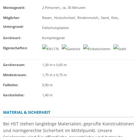
Montagezeit
:
2 Personen
,
ca. 30 Minuten
Möglicher
Rasen
,
Holzschnitzel
,
Rindenmulch
,
Sand
,
Kies
,
Untergrund
:
Fallschutzplatten
Geräteart
:
Komplettgerät
Eigenschaften
:
Geräteraum:
1,30 m x 0,60 m
Mindestraum:
1,75 m x 6,75 m
Fallhöhe:
0,90 m
Gerätehöhe:
1,40 m
MATERIAL & SICHERHEIT
Bei HST stehen langlebige Materialien, geprüfte Konstruktionen
und normgerechte Sicherheit im Mittelpunkt. Unsere