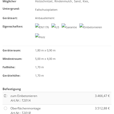
Möglicher
Holzschnitzel
,
Rindenmulch
,
Sand
,
Kies
,
Untergrund
:
Fallschutzplatten
Geräteart
:
Anbauelement
Eigenschaften
:
Geräteraum:
1,80 m x 0,90 m
Mindestraum:
5,00 m x 4,00 m
Fallhöhe:
1,70 m
Gerätehöhe:
1,70 m
Befestigung
zum Einbetonieren
3.466,47 €
Art.Nr.: T201A
Oberflächenmontage
3.512,88 €
Art.Nr.: T201B