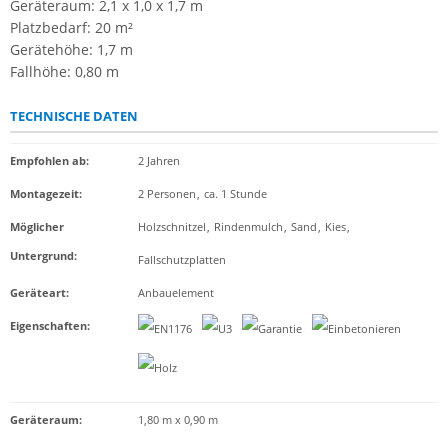
Geräteraum: 2,1 x 1,0 x 1,7 m
Platzbedarf: 20 m²
Gerätehöhe: 1,7 m
Fallhöhe: 0,80 m
TECHNISCHE DATEN
Empfohlen ab
:
2 Jahren
Montagezeit
:
2 Personen
,
ca. 1 Stunde
Möglicher
Holzschnitzel
,
Rindenmulch
,
Sand
,
Kies
,
Untergrund
:
Fallschutzplatten
Geräteart
:
Anbauelement
Eigenschaften
:
Geräteraum:
1,80 m x 0,90 m